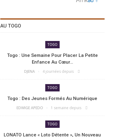
AU TOGO
TOGO
Togo : Une Semaine Pour Placer La Petite
Enfance Au Cœur…
DJENA
4 journées depuis
TOGO
Togo : Des Jeunes Formés Au Numérique
EDWIGE APEDO
1 semaine depuis
TOGO
LONATO Lance « Loto Détente », Un Nouveau