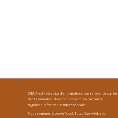
DJENA est votre site d’informations par référence sur les
droits humains. Nous couvrons toute l’actualité
togolaise, africaine et internationale.
Nous sommes à Lomé(Togo), Totsi, Rue Adébayor