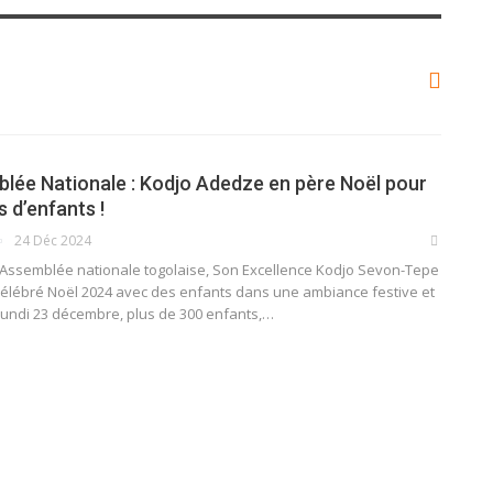
ée Nationale : Kodjo Adedze en père Noël pour
 d’enfants !
24 Déc 2024
l'Assemblée nationale togolaise, Son Excellence Kodjo Sevon-Tepe
élébré Noël 2024 avec des enfants dans une ambiance festive et
lundi 23 décembre, plus de 300 enfants,…