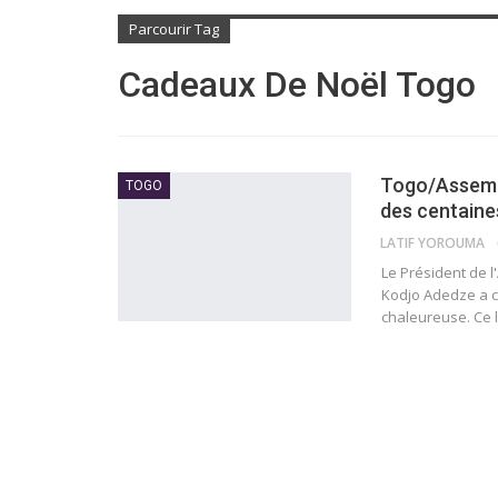
Parcourir Tag
Cadeaux De Noël Togo
Togo/Assembl
TOGO
des centaines
LATIF YOROUMA
Le Président de 
Kodjo Adedze a c
chaleureuse. Ce 