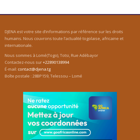
DJENA est votre site d’informations par référence sur les droits
humains. Nous couvrons toute l’actualité togolaise, africaine et
internationale.
Nous sommes à Lomé(Togo), Totsi, Rue Adébayor
Contactez-nous sur
+22890138994
É-mail:
contact@djena.tg
Boîte postale : 28BP159, Telessou – Lomé