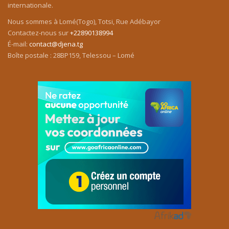
internationale.
Nous sommes à Lomé(Togo), Totsi, Rue Adébayor
Contactez-nous sur
+22890138994
É-mail:
contact@djena.tg
Boîte postale : 28BP159, Telessou – Lomé