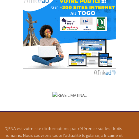
DJENA est votre site d’informations par référence sur les droits
humains. Nous couvrons toute l’actualité togolaise, africaine et