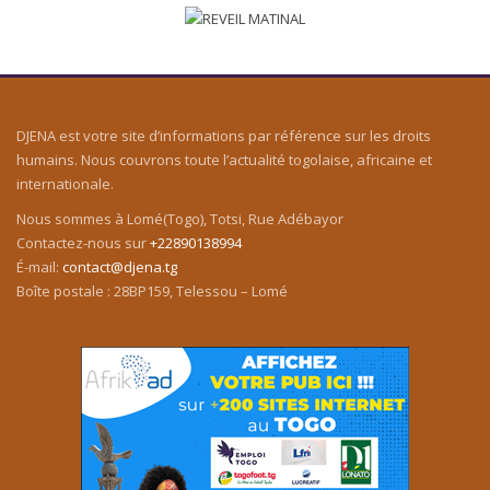
DJENA est votre site d’informations par référence sur les droits
humains. Nous couvrons toute l’actualité togolaise, africaine et
internationale.
Nous sommes à Lomé(Togo), Totsi, Rue Adébayor
Contactez-nous sur
+22890138994
É-mail:
contact@djena.tg
Boîte postale : 28BP159, Telessou – Lomé