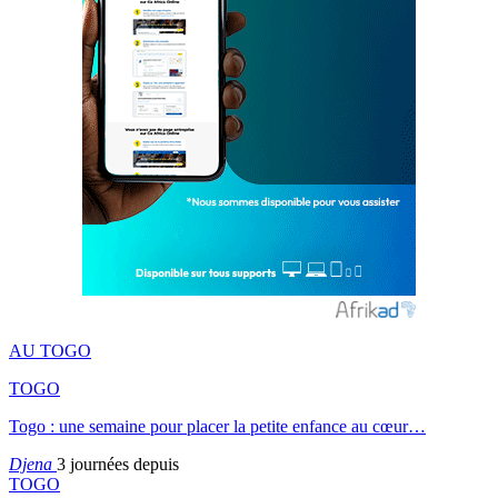
AU TOGO
TOGO
Togo : une semaine pour placer la petite enfance au cœur…
Djena
3 journées depuis
TOGO