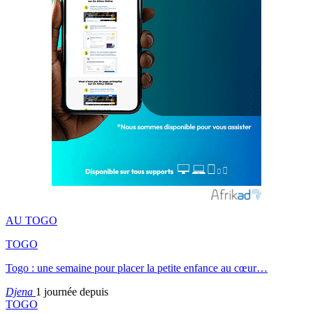
AU TOGO
TOGO
Togo : une semaine pour placer la petite enfance au cœur…
Djena
1 journée depuis
TOGO