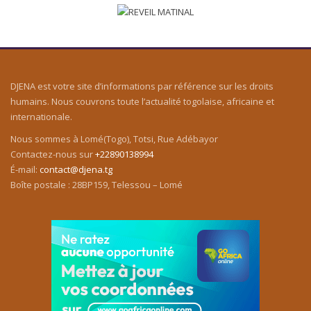
DJENA est votre site d’informations par référence sur les droits
humains. Nous couvrons toute l’actualité togolaise, africaine et
internationale.
Nous sommes à Lomé(Togo), Totsi, Rue Adébayor
Contactez-nous sur
+22890138994
É-mail:
contact@djena.tg
Boîte postale : 28BP159, Telessou – Lomé