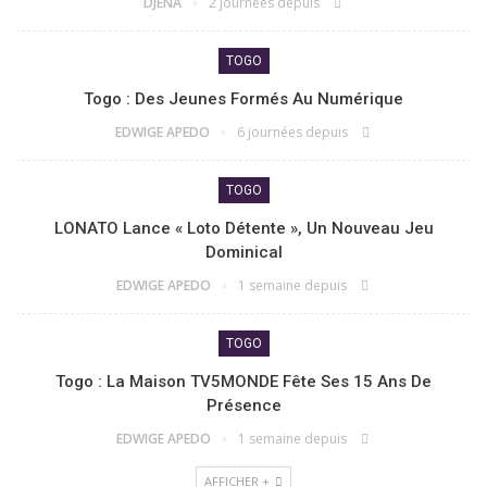
DJENA
2 journées depuis
TOGO
Togo : Des Jeunes Formés Au Numérique
EDWIGE APEDO
6 journées depuis
TOGO
LONATO Lance « Loto Détente », Un Nouveau Jeu
Dominical
EDWIGE APEDO
1 semaine depuis
TOGO
Togo : La Maison TV5MONDE Fête Ses 15 Ans De
Présence
EDWIGE APEDO
1 semaine depuis
AFFICHER +