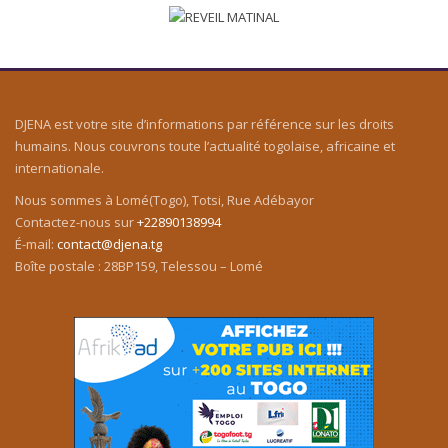
DJENA est votre site d’informations par référence sur les droits
humains. Nous couvrons toute l’actualité togolaise, africaine et
internationale.
Nous sommes à Lomé(Togo), Totsi, Rue Adébayor
Contactez-nous sur
+22890138994
É-mail:
contact@djena.tg
Boîte postale : 28BP159, Telessou – Lomé