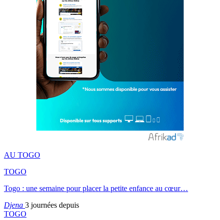
AU TOGO
TOGO
Togo : une semaine pour placer la petite enfance au cœur…
Djena
3 journées depuis
TOGO