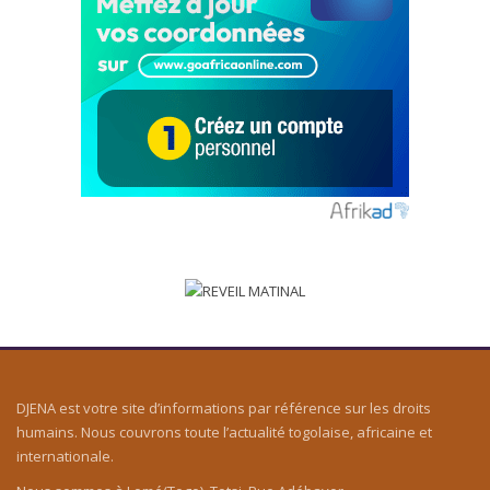
DJENA est votre site d’informations par référence sur les droits
humains. Nous couvrons toute l’actualité togolaise, africaine et
internationale.