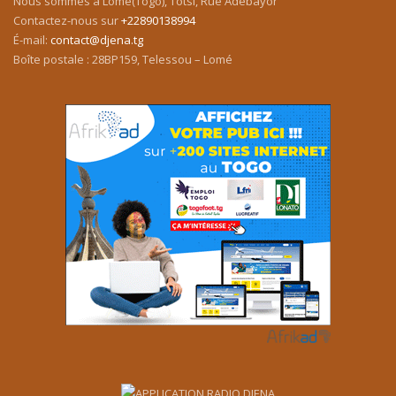
Nous sommes à Lomé(Togo), Totsi, Rue Adébayor
Contactez-nous sur
+22890138994
É-mail:
contact@djena.tg
Boîte postale : 28BP159, Telessou – Lomé