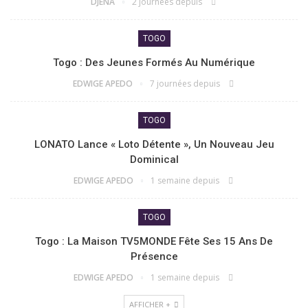
DJENA
2 journées depuis
TOGO
Togo : Des Jeunes Formés Au Numérique
EDWIGE APEDO
7 journées depuis
TOGO
LONATO Lance « Loto Détente », Un Nouveau Jeu
Dominical
EDWIGE APEDO
1 semaine depuis
TOGO
Togo : La Maison TV5MONDE Fête Ses 15 Ans De
Présence
EDWIGE APEDO
1 semaine depuis
AFFICHER +