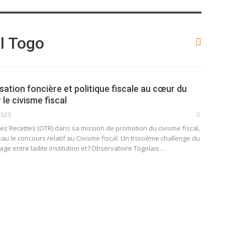
l Togo
sation foncière et politique fiscale au cœur du
le civisme fiscal
2023
 des Recettes (OTR) dans sa mission de promotion du civisme fiscal,
 le concours relatif au Civisme fiscal. Un troisième challenge du
ge entre ladite institution et l'Observatoire Togolais
…