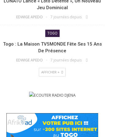
LONATO Lance « Loto Détente », Un Nouveau
Jeu Dominical
EDWIGE APEDO
7 journées depuis
TOGO
Togo : La Maison TV5MONDE Fête Ses 15 Ans
De Présence
EDWIGE APEDO
7 journées depuis
AFFICHER +