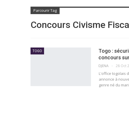
Parcourir Tag
Concours Civisme Fisca
Togo : sécuri
TOGO
concours sur 
DJENA
28 Oct 
L'office togolais
annonce à nouveau
genre né du maria