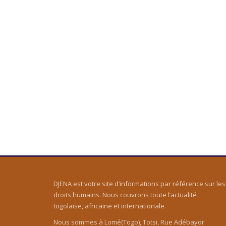
DJENA est votre site d’informations par référence sur les
droits humains. Nous couvrons toute l’actualité
togolaise, africaine et internationale.
Nous sommes à Lomé(Togo), Totsi, Rue Adébayor