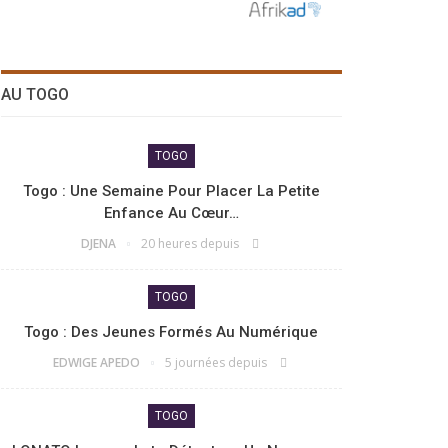
AU TOGO
TOGO
Togo : Une Semaine Pour Placer La Petite
Enfance Au Cœur…
DJENA
20 heures depuis
TOGO
Togo : Des Jeunes Formés Au Numérique
EDWIGE APEDO
5 journées depuis
TOGO