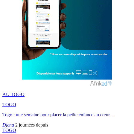
AU TOGO
TOGO
Togo : une semaine pour placer la petite enfance au cœur…
Djena
2 journées depuis
TOGO