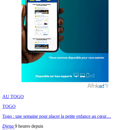
AU TOGO
TOGO
Togo : une semaine pour placer la petite enfance au cœur…
Djena
9 heures depuis