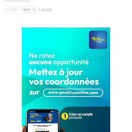
PREV
NEXT
1 de 355