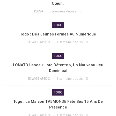
Cœur…
DJENA
3 journées depuis
TOGO
Togo : Des Jeunes Formés Au Numérique
EDWIGE APEDO
1 semaine depuis
TOGO
LONATO Lance « Loto Détente », Un Nouveau Jeu
Dominical
EDWIGE APEDO
1 semaine depuis
TOGO
Togo : La Maison TV5MONDE Fête Ses 15 Ans De
Présence
EDWIGE APEDO
1 semaine depuis