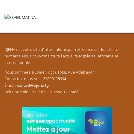
DJENA est votre site d’informations par référence sur les droits
humains. Nous couvrons toute l’actualité togolaise, africaine et
internationale.
Nous sommes à Lomé(Togo), Totsi, Rue Adébayor
Contactez-nous sur
+22890138994
É-mail:
contact@djena.tg
Boîte postale : 28BP159, Telessou – Lomé