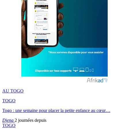
AU TOGO
TOGO
Togo : une semaine pour placer la petite enfance au cœur…
Djena
2 journées depuis
TOGO