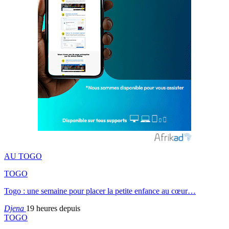
AU TOGO
TOGO
Togo : une semaine pour placer la petite enfance au cœur…
Djena
19 heures depuis
TOGO