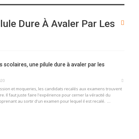
lule Dure À Avaler Par Les
 scolaires, une pilule dure à avaler par les
020
ssion et moqueries, les candidats recalés aux examens trouvent
re. Il faut juste faire l'expérience pour cerner la véracité du
prenant au sortir d'un examen pour lequel il est recalé.
…