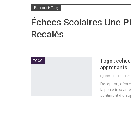
Parcourir Tag
Échecs Scolaires Une Pi
Recalés
Togo : échecs
TOGO
apprenants
DJENA
1 Oct 2
Déception, dépre
la pilule trop amè
sentiment d'un ap