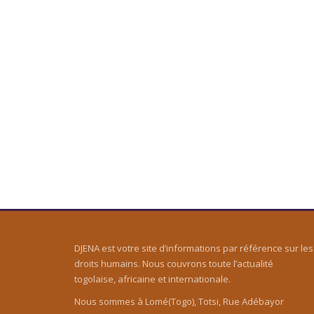
DJENA est votre site d’informations par référence sur les
droits humains. Nous couvrons toute l’actualité
togolaise, africaine et internationale.
Nous sommes à Lomé(Togo), Totsi, Rue Adébayor