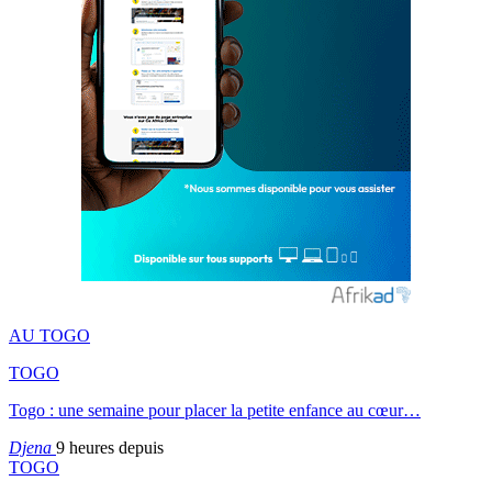
AU TOGO
TOGO
Togo : une semaine pour placer la petite enfance au cœur…
Djena
9 heures depuis
TOGO