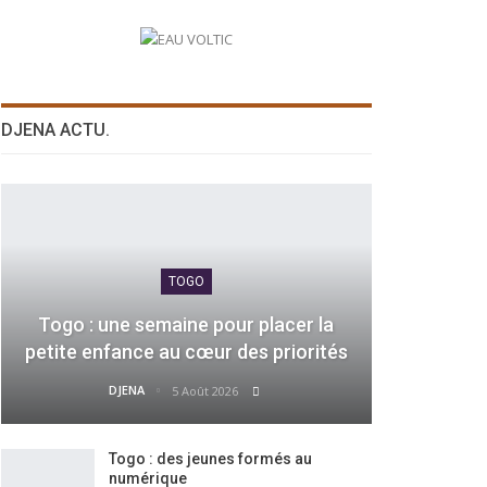
DJENA ACTU.
TOGO
Togo : une semaine pour placer la
petite enfance au cœur des priorités
DJENA
5 Août 2026
Togo : des jeunes formés au
numérique