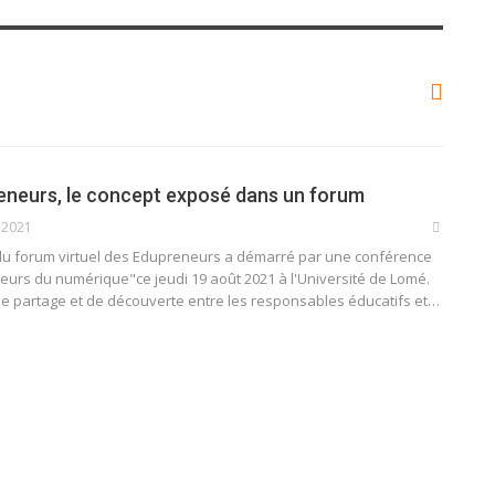
eneurs, le concept exposé dans un forum
 2021
du forum virtuel des Edupreneurs a démarré par une conférence
eurs du numérique"ce jeudi 19 août 2021 à l'Université de Lomé.
de partage et de découverte entre les responsables éducatifs et
…