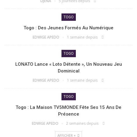
DJENA
5 journées depuis
TOGO
Togo : Des Jeunes Formés Au Numérique
EDWIGE APEDO
1 semaine depuis
TOGO
LONATO Lance « Loto Détente », Un Nouveau Jeu
Dominical
EDWIGE APEDO
1 semaine depuis
TOGO
Togo : La Maison TV5MONDE Fête Ses 15 Ans De
Présence
EDWIGE APEDO
2 semaines depuis
AFFICHER +