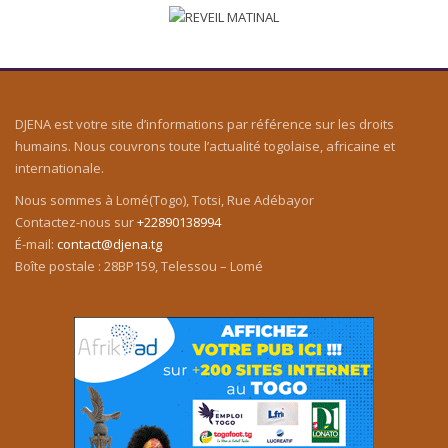
DJENA est votre site d’informations par référence sur les droits
humains. Nous couvrons toute l’actualité togolaise, africaine et
internationale.
Nous sommes à Lomé(Togo), Totsi, Rue Adébayor
Contactez-nous sur
+22890138994
É-mail:
contact@djena.tg
Boîte postale : 28BP159, Telessou – Lomé