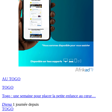
AU TOGO
TOGO
Togo : une semaine pour placer la petite enfance au cœur…
Djena
1 journée depuis
TOGO