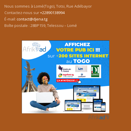
Nous sommes à Lomé(Togo), Totsi, Rue Adébayor
Contactez-nous sur
+22890138994
É-mail:
contact@djena.tg
Boîte postale : 28BP159, Telessou – Lomé