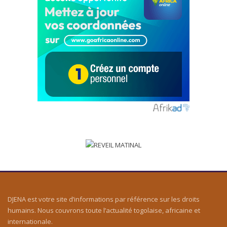
DJENA est votre site d’informations par référence sur les droits
humains. Nous couvrons toute l’actualité togolaise, africaine et
internationale.