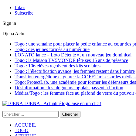
Likes
Subscribe
Sign in
Djena Actu.
Togo : une semaine pour placer la petite enfance au cœur des pr
Togo : des jeunes formés au numérique
LONATO lance « Loto Détente », un nouveau jeu dominical
Togo : la Maison TV5MONDE fête ses 15 ans de présence
Togo : 106 élèves reçoivent des kits scolaires
Togo : l’électrification avance, les femmes restent dans l’ombre
Transition énergétique et genre : la COFET mise sur les médias 
Togo: ProtectLab, une académie pour former les défenseurs des 
Désinformation : les blogueurs togolais passent à l’action
Médias/Togo : les femmes face au plafond de verre du pouvoir é
DJENA - Actualité togolaise en un clic !
ACCUEIL
TOGO
AFRIQUE