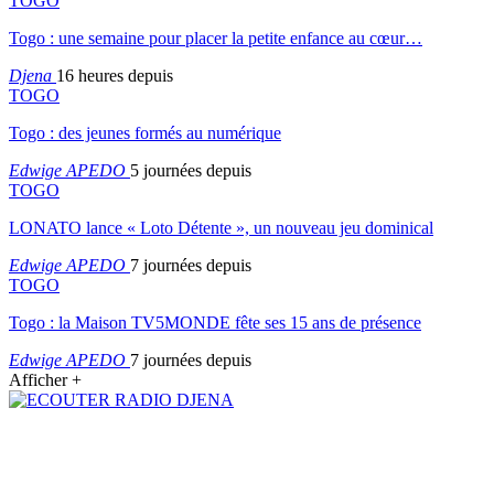
TOGO
Togo : une semaine pour placer la petite enfance au cœur…
Djena
16 heures depuis
TOGO
Togo : des jeunes formés au numérique
Edwige APEDO
5 journées depuis
TOGO
LONATO lance « Loto Détente », un nouveau jeu dominical
Edwige APEDO
7 journées depuis
TOGO
Togo : la Maison TV5MONDE fête ses 15 ans de présence
Edwige APEDO
7 journées depuis
Afficher +