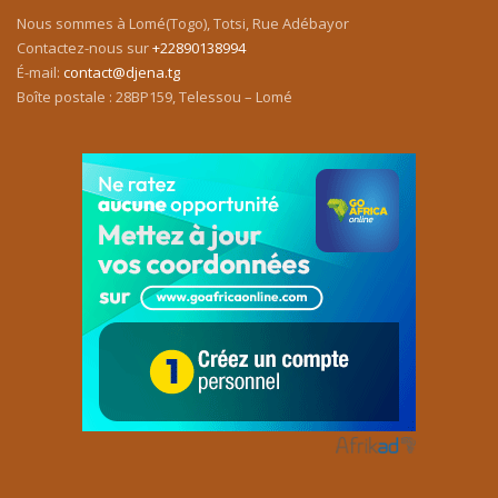
Nous sommes à Lomé(Togo), Totsi, Rue Adébayor
Contactez-nous sur
+22890138994
É-mail:
contact@djena.tg
Boîte postale : 28BP159, Telessou – Lomé