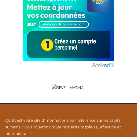
DJENA est votre site d’informations par référence sur les droits
humains. Nous couvrons toute l’actualité togolaise, africaine et
internationale.