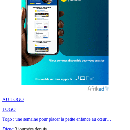
AU TOGO
TOGO
Togo : une semaine pour placer la petite enfance au cœur…
Djena
3 journées depuis