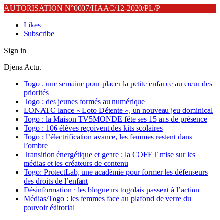
AUTORISATION N°0007/HAAC/12-2020/PL/P
Likes
Subscribe
Sign in
Djena Actu.
Togo : une semaine pour placer la petite enfance au cœur des
priorités
Togo : des jeunes formés au numérique
LONATO lance « Loto Détente », un nouveau jeu dominical
Togo : la Maison TV5MONDE fête ses 15 ans de présence
Togo : 106 élèves reçoivent des kits scolaires
Togo : l’électrification avance, les femmes restent dans
l’ombre
Transition énergétique et genre : la COFET mise sur les
médias et les créateurs de contenu
Togo: ProtectLab, une académie pour former les défenseurs
des droits de l’enfant
Désinformation : les blogueurs togolais passent à l’action
Médias/Togo : les femmes face au plafond de verre du
pouvoir éditorial