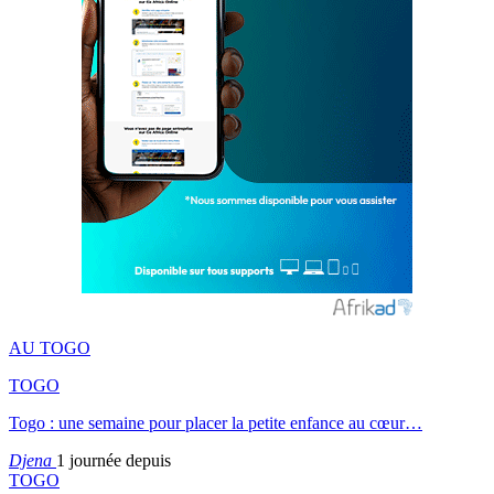
AU TOGO
TOGO
Togo : une semaine pour placer la petite enfance au cœur…
Djena
1 journée depuis
TOGO