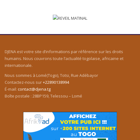
DJENA est votre site d’informations par référence sur les droits
humains. Nous couvrons toute l’actualité togolaise, africaine et
internationale.
Nous sommes à Lomé(Togo), Totsi, Rue Adébayor
Contactez-nous sur
+22890138994
É-mail:
contact@djena.tg
Boîte postale : 28BP159, Telessou – Lomé