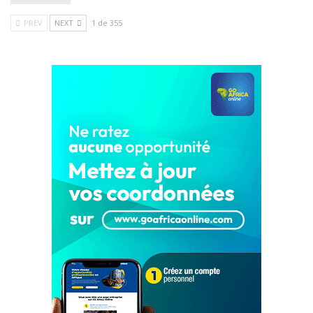
PREV
NEXT
1 de 355