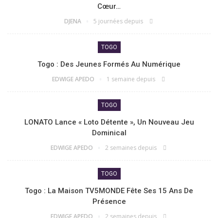
Cœur…
DJENA
5 journées depuis
TOGO
Togo : Des Jeunes Formés Au Numérique
EDWIGE APEDO
1 semaine depuis
TOGO
LONATO Lance « Loto Détente », Un Nouveau Jeu
Dominical
EDWIGE APEDO
2 semaines depuis
TOGO
Togo : La Maison TV5MONDE Fête Ses 15 Ans De
Présence
EDWIGE APEDO
2 semaines depuis