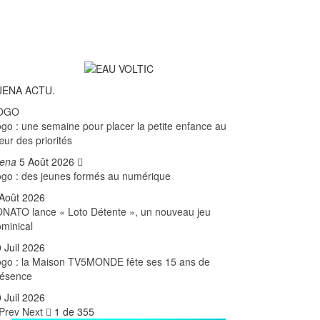
JENA ACTU.
OGO
go : une semaine pour placer la petite enfance au
ur des priorités
jena
5 Août 2026
go : des jeunes formés au numérique
Août 2026
NATO lance « Loto Détente », un nouveau jeu
minical
 Juil 2026
go : la Maison TV5MONDE fête ses 15 ans de
résence
 Juil 2026
Prev
Next
1 de 355