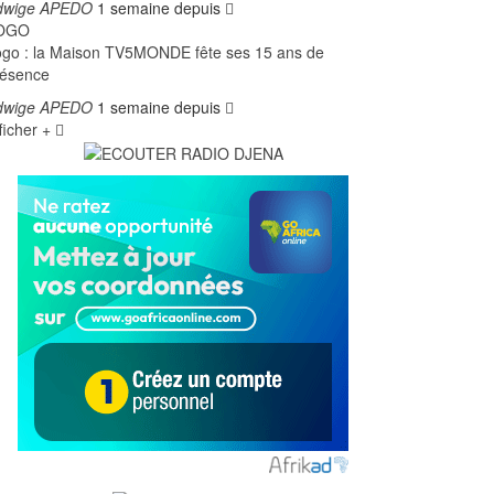
dwige APEDO
1 semaine depuis
OGO
go : la Maison TV5MONDE fête ses 15 ans de
résence
dwige APEDO
1 semaine depuis
ficher +