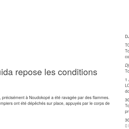
D
T
To
cœ
D
ida repose les conditions
To
1 
LO
do
a, précisément à Noudokopé a été ravagée par des flammes.
30
pompiers ont été dépêchés sur place, appuyés par le corps de
To
p
30