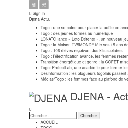
Sign in
Djena Actu.
Togo : une semaine pour placer la petite enfanc
Togo : des jeunes formés au numérique
LONATO lance « Loto Détente », un nouveau jeu
Togo : la Maison TV5MONDE fête ses 15 ans d
Togo : 106 élèves reçoivent des kits scolaires
Togo : l’électrification avance, les femmes reste
Transition énergétique et genre : la COFET mise
Togo: ProtectLab, une académie pour former les 
Désinformation : les blogueurs togolais passent à
Médias/Togo : les femmes face au plafond de ver
DJENA - Actu
ACCUEIL
TOGO