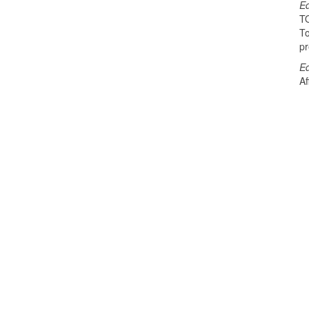
E
T
To
p
E
Af