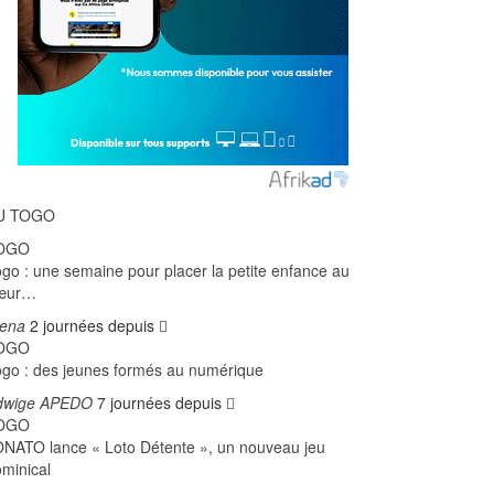
U TOGO
OGO
go : une semaine pour placer la petite enfance au
œur…
jena
2 journées depuis
OGO
go : des jeunes formés au numérique
dwige APEDO
7 journées depuis
OGO
NATO lance « Loto Détente », un nouveau jeu
minical