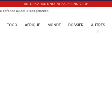
AUTORISATION N°0007/HAAC/12-2020/PL/P
te enfance au cœur des priorités
TOGO
AFRIQUE
MONDE
DOSSIER
AUTRES