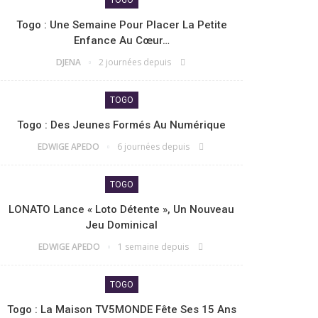
Togo : Une Semaine Pour Placer La Petite
Enfance Au Cœur…
DJENA
2 journées depuis
TOGO
Togo : Des Jeunes Formés Au Numérique
EDWIGE APEDO
6 journées depuis
TOGO
LONATO Lance « Loto Détente », Un Nouveau
Jeu Dominical
EDWIGE APEDO
1 semaine depuis
TOGO
Togo : La Maison TV5MONDE Fête Ses 15 Ans