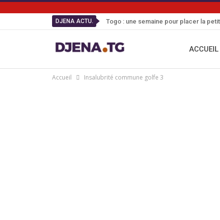
DJENA ACTU.
Togo : une semaine pour placer la peti
ACCUEIL
Accueil
Insalubrité commune golfe 3