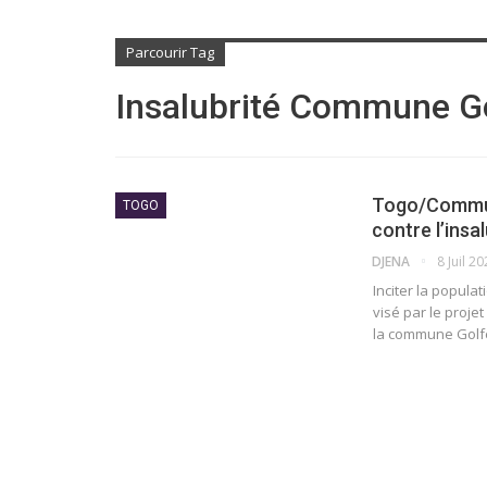
Parcourir Tag
Insalubrité Commune Go
Togo/Commune
TOGO
contre l’insa
DJENA
8 Juil 2
Inciter la populat
visé par le proje
la commune Golf