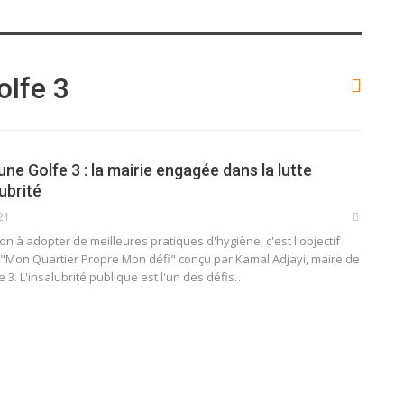
lfe 3
 Golfe 3 : la mairie engagée dans la lutte
lubrité
021
ion à adopter de meilleures pratiques d'hygiène, c'est l'objectif
t "Mon Quartier Propre Mon défi" conçu par Kamal Adjayi, maire de
e 3.
L'insalubrité publique est l'un des défis
…