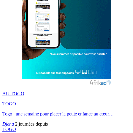
AU TOGO
TOGO
Togo : une semaine pour placer la petite enfance au cœur…
Djena
2 journées depuis
TOGO