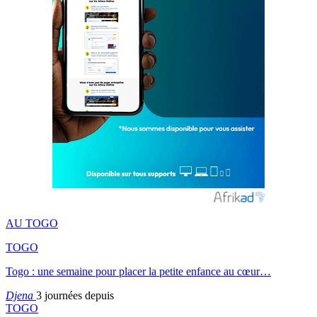
AU TOGO
TOGO
Togo : une semaine pour placer la petite enfance au cœur…
Djena
3 journées depuis
TOGO