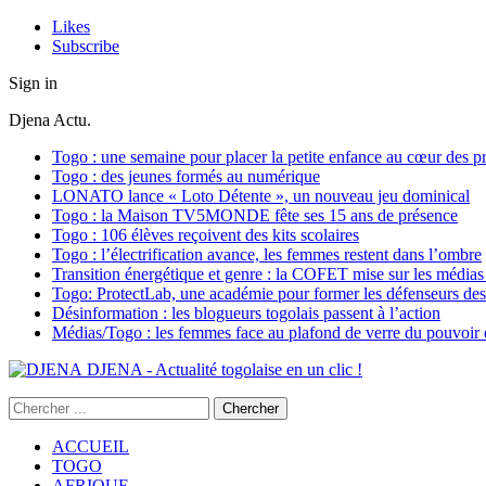
Likes
Subscribe
Sign in
Djena Actu.
Togo : une semaine pour placer la petite enfance au cœur des pr
Togo : des jeunes formés au numérique
LONATO lance « Loto Détente », un nouveau jeu dominical
Togo : la Maison TV5MONDE fête ses 15 ans de présence
Togo : 106 élèves reçoivent des kits scolaires
Togo : l’électrification avance, les femmes restent dans l’ombre
Transition énergétique et genre : la COFET mise sur les médias 
Togo: ProtectLab, une académie pour former les défenseurs des 
Désinformation : les blogueurs togolais passent à l’action
Médias/Togo : les femmes face au plafond de verre du pouvoir é
DJENA - Actualité togolaise en un clic !
ACCUEIL
TOGO
AFRIQUE