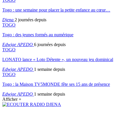
TOGO
Togo : une semaine pour placer la petite enfance au cœur…
Djena
2 journées depuis
TOGO
Togo : des jeunes formés au numérique
Edwige APEDO
6 journées depuis
TOGO
LONATO lance « Loto Détente », un nouveau jeu dominical
Edwige APEDO
1 semaine depuis
TOGO
Togo : la Maison TV5MONDE fête ses 15 ans de présence
Edwige APEDO
1 semaine depuis
Afficher +