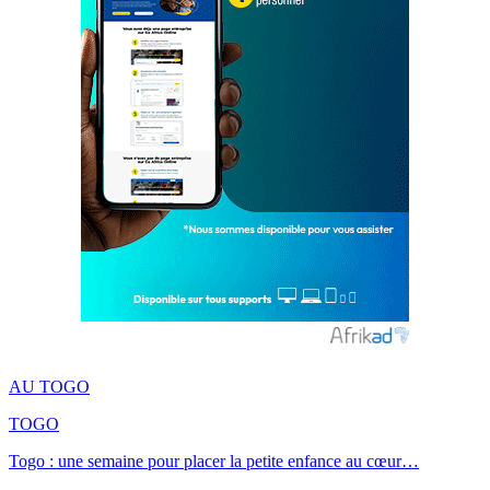
AU TOGO
TOGO
Togo : une semaine pour placer la petite enfance au cœur…