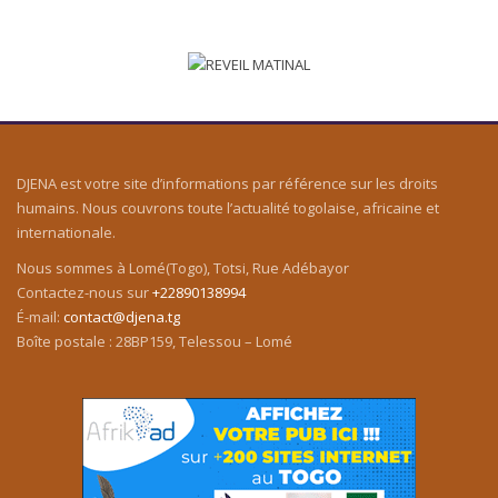
DJENA est votre site d’informations par référence sur les droits
humains. Nous couvrons toute l’actualité togolaise, africaine et
internationale.
Nous sommes à Lomé(Togo), Totsi, Rue Adébayor
Contactez-nous sur
+22890138994
É-mail:
contact@djena.tg
Boîte postale : 28BP159, Telessou – Lomé