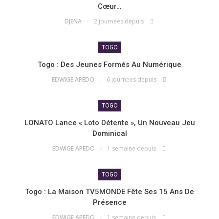
Cœur…
DJENA
2 journées depuis
TOGO
Togo : Des Jeunes Formés Au Numérique
EDWIGE APEDO
6 journées depuis
TOGO
LONATO Lance « Loto Détente », Un Nouveau Jeu
Dominical
EDWIGE APEDO
1 semaine depuis
TOGO
Togo : La Maison TV5MONDE Fête Ses 15 Ans De
Présence
EDWIGE APEDO
1 semaine depuis