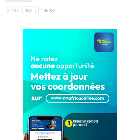
PREV
NEXT
1 de 355