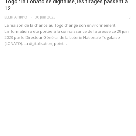
Togo : la Lonato se digitalise, les tirages passent à
12
ELLIH ATIKPO
30 Juin 2023
La maison de la chance au Togo change son environnement.
L'information a été portée à la connaissance de la presse ce 29 juin
2023 par le Directeur Général de la Loterie Nationale Togolaise
(LONATO). La digitalisation, point
…