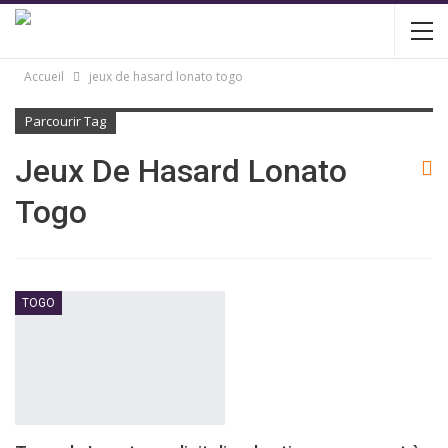
Accueil
jeux de hasard lonato togo
Parcourir Tag
Jeux De Hasard Lonato
Togo
TOGO