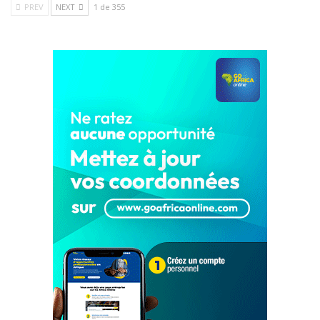
PREV
NEXT
1 de 355