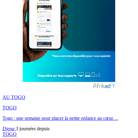
AU TOGO
TOGO
Togo : une semaine pour placer la petite enfance au cœur…
Djena
3 journées depuis
TOGO