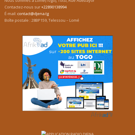
Nous sommes à Lomé(Togo), Totsi, Rue Adébayor
Contactez-nous sur
+22890138994
É-mail:
contact@djena.tg
Boîte postale : 28BP159, Telessou – Lomé