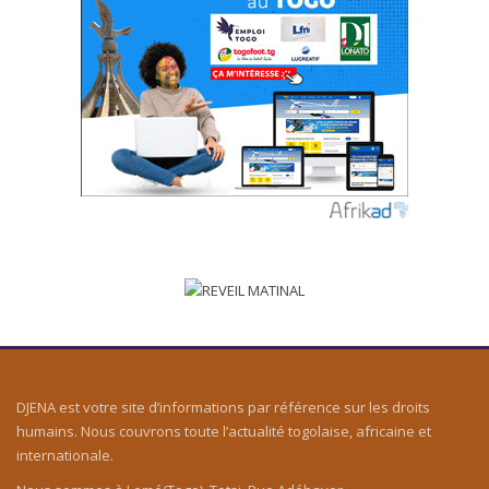
DJENA est votre site d’informations par référence sur les droits
humains. Nous couvrons toute l’actualité togolaise, africaine et
internationale.