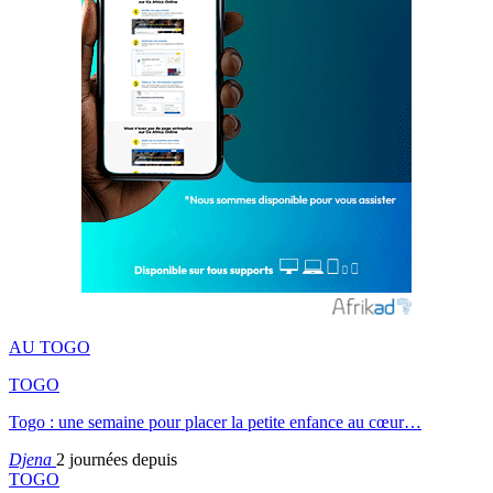
AU TOGO
TOGO
Togo : une semaine pour placer la petite enfance au cœur…
Djena
2 journées depuis
TOGO