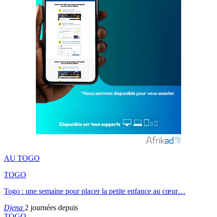
AU TOGO
TOGO
Togo : une semaine pour placer la petite enfance au cœur…
Djena
2 journées depuis
TOGO