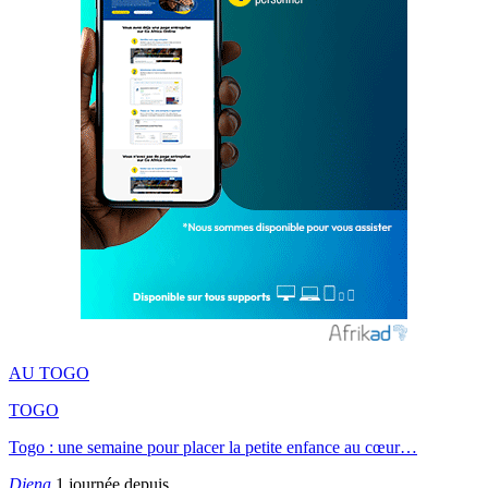
AU TOGO
TOGO
Togo : une semaine pour placer la petite enfance au cœur…
Djena
1 journée depuis