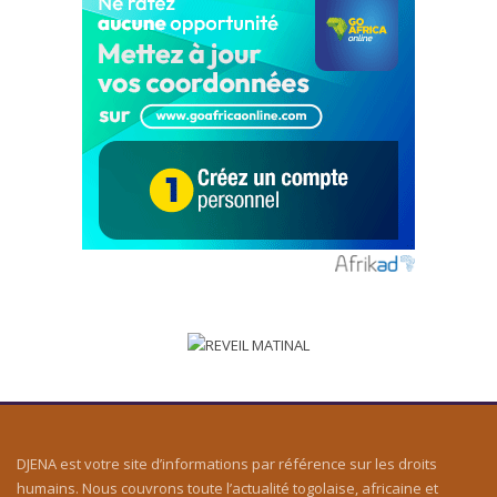
DJENA est votre site d’informations par référence sur les droits
humains. Nous couvrons toute l’actualité togolaise, africaine et