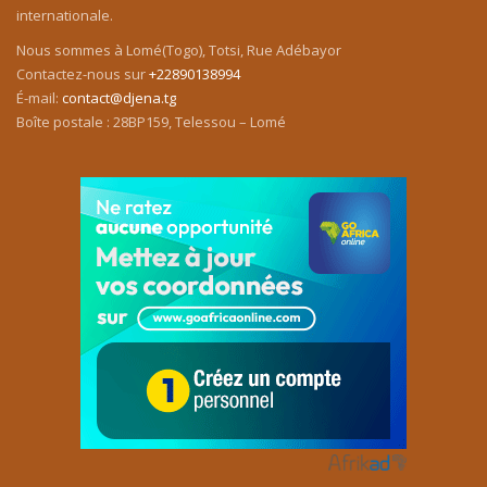
internationale.
Nous sommes à Lomé(Togo), Totsi, Rue Adébayor
Contactez-nous sur
+22890138994
É-mail:
contact@djena.tg
Boîte postale : 28BP159, Telessou – Lomé