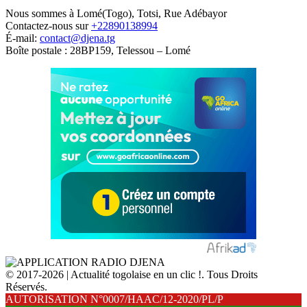
Nous sommes à Lomé(Togo), Totsi, Rue Adébayor
Contactez-nous sur
+22890138994
É-mail:
contact@djena.tg
Boîte postale : 28BP159, Telessou – Lomé
© 2017-2026 | Actualité togolaise en un clic !. Tous Droits
Réservés.
AUTORISATION N°0007/HAAC/12-2020/PL/P