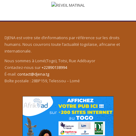
DJENA est votre site d’informations par référence sur les droits
humains. Nous couvrons toute l’actualité togolaise, africaine et
internationale.
Nous sommes à Lomé(Togo), Totsi, Rue Adébayor
Contactez-nous sur
+22890138994
É-mail:
contact@djena.tg
Boîte postale : 28BP159, Telessou – Lomé