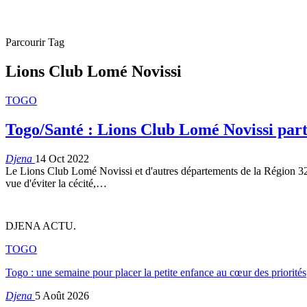
Parcourir Tag
Lions Club Lomé Novissi
TOGO
Togo/Santé : Lions Club Lomé Novissi part 
Djena
14 Oct 2022
Le Lions Club Lomé Novissi et d'autres départements de la Région 32 on
vue d'éviter la cécité,
…
DJENA ACTU.
TOGO
Togo : une semaine pour placer la petite enfance au cœur des priorités
Djena
5 Août 2026