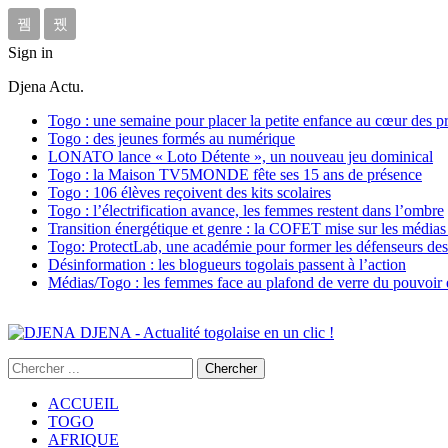
Sign in
Djena Actu.
Togo : une semaine pour placer la petite enfance au cœur des pr
Togo : des jeunes formés au numérique
LONATO lance « Loto Détente », un nouveau jeu dominical
Togo : la Maison TV5MONDE fête ses 15 ans de présence
Togo : 106 élèves reçoivent des kits scolaires
Togo : l’électrification avance, les femmes restent dans l’ombre
Transition énergétique et genre : la COFET mise sur les médias 
Togo: ProtectLab, une académie pour former les défenseurs des 
Désinformation : les blogueurs togolais passent à l’action
Médias/Togo : les femmes face au plafond de verre du pouvoir é
DJENA - Actualité togolaise en un clic !
ACCUEIL
TOGO
AFRIQUE