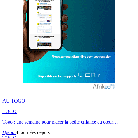
AU TOGO
TOGO
Togo : une semaine pour placer la petite enfance au cœur…
Djena
4 journées depuis
TOGO