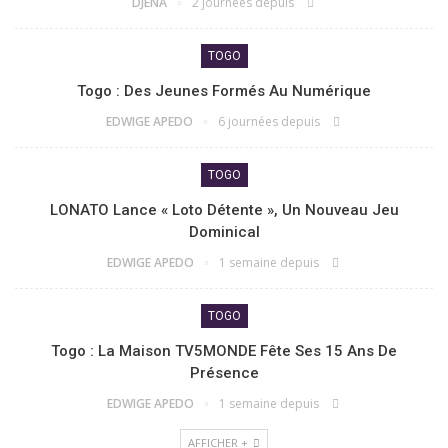
DJENA
2 journées depuis
TOGO
Togo : Des Jeunes Formés Au Numérique
EDWIGE APEDO
6 journées depuis
TOGO
LONATO Lance « Loto Détente », Un Nouveau Jeu
Dominical
EDWIGE APEDO
1 semaine depuis
TOGO
Togo : La Maison TV5MONDE Fête Ses 15 Ans De
Présence
EDWIGE APEDO
1 semaine depuis
AFFICHER +