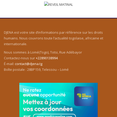
DJENA est votre site d’informations par référence sur les droits
humains. Nous couvrons toute l’actualité togolaise, africaine et
internationale.
Nous sommes à Lomé(Togo), Totsi, Rue Adébayor
Contactez-nous sur
+22890138994
É-mail:
contact@djena.tg
Boîte postale : 28BP159, Telessou – Lomé