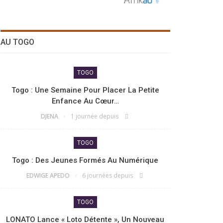
AU TOGO
TOGO
Togo : Une Semaine Pour Placer La Petite
Enfance Au Cœur…
DJENA
1 journée depuis
TOGO
Togo : Des Jeunes Formés Au Numérique
EDWIGE APEDO
6 journées depuis
TOGO
LONATO Lance « Loto Détente », Un Nouveau