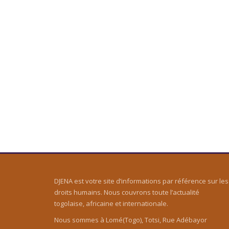
DJENA est votre site d’informations par référence sur les
droits humains. Nous couvrons toute l’actualité
togolaise, africaine et internationale.
Nous sommes à Lomé(Togo), Totsi, Rue Adébayor