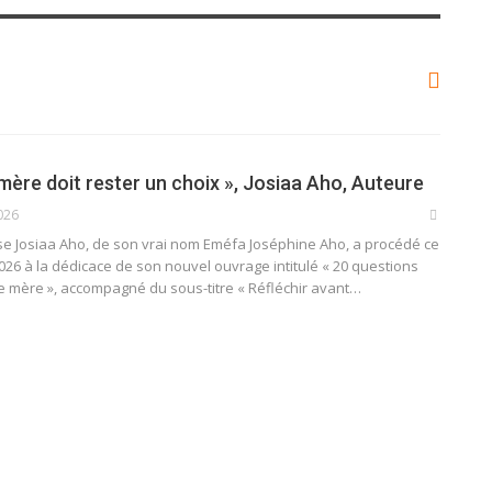
mère doit rester un choix », Josiaa Aho, Auteure
026
ise Josiaa Aho, de son vrai nom Eméfa Joséphine Aho, a procédé ce
26 à la dédicace de son nouvel ouvrage intitulé « 20 questions
re mère », accompagné du sous-titre « Réfléchir avant…