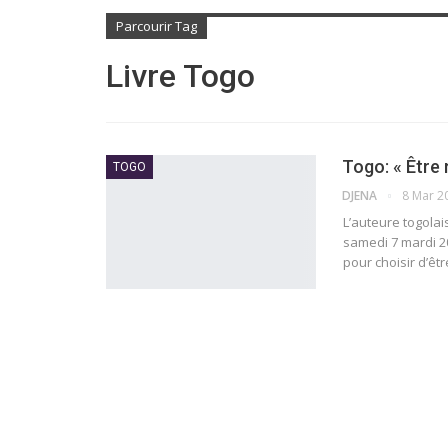
Parcourir Tag
Livre Togo
Togo: « Être 
TOGO
DJENA
8 Mar 2
L’auteure togola
samedi 7 mardi 20
pour choisir d’êt