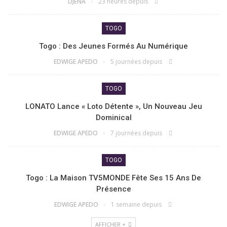
DJENA
23 heures depuis
TOGO
Togo : Des Jeunes Formés Au Numérique
EDWIGE APEDO
5 journées depuis
TOGO
LONATO Lance « Loto Détente », Un Nouveau Jeu
Dominical
EDWIGE APEDO
7 journées depuis
TOGO
Togo : La Maison TV5MONDE Fête Ses 15 Ans De
Présence
EDWIGE APEDO
1 semaine depuis
AFFICHER +