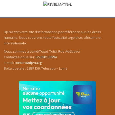
DJENA est votre site d’informations par référence sur les droits
humains. Nous couvrons toute l’actualité togolaise, africaine et
internationale.
Nous sommes à Lomé(Togo), Totsi, Rue Adébayor
Contactez-nous sur
+22890138994
É-mail:
contact@djena.tg
Boîte postale : 28BP159, Telessou – Lomé